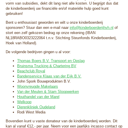
vorm van subsidies, dekt dit lang niet alle kosten. U begrijpt dus dat
de kinderboerderij uw financiële en/of materiële hulp goed kunt
gebruiken!
Bent u enthousiast geworden en wilt u onze kinderboerderij
sponsoren? Stuur dan een e-mail naar
info@kinderboerderijhvh.nl
of
stort een zelf gekozen bedrag op onze rekening (IBAN
NL18RABO0323222064 t.n.v. Stichting Steunfonds Kinderboerderij,
Hoek van Holland).
De volgende bedrijven gingen u al voor:
Thomas Boers B.V. Transport en Opslag
Bruinsma Trucking & Chartering BV
Beachclub Royal
Bandenservice Klaas van der Eijk B.V.
John Spork Bouwprodukten B.V.
Woonvreugde Makelaars
Van der Meulen & Stam Sloopwerken
Houthandel van der Marel
Welkoop
Dierenkliniek Oudeland
Rodi West Media
Bovendien kunt u vaste donateur van de kinderboerderij worden. Dit
kan al vanaf €12,- per jaar. Neem voor een jaarlijks incasso contact op