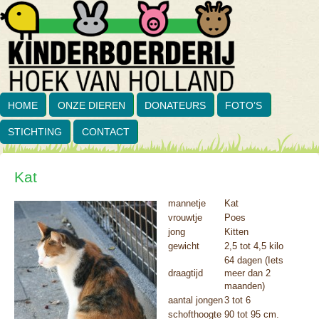
HOME
ONZE DIEREN
DONATEURS
FOTO’S
STICHTING
CONTACT
Kat
mannetje
Kat
vrouwtje
Poes
jong
Kitten
gewicht
2,5 tot 4,5 kilo
64 dagen (Iets
draagtijd
meer dan 2
maanden)
aantal jongen
3 tot 6
schofthoogte
90 tot 95 cm.